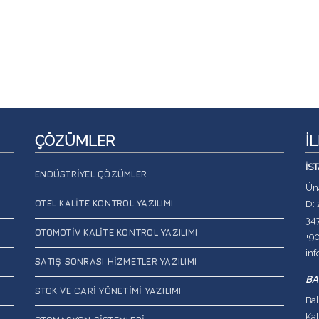
ÇÖZÜMLER
İ
İS
ENDÜSTRIYEL ÇÖZÜMLER
Üna
OTEL KALITE KONTROL YAZILIMI
D: 
34
OTOMOTIV KALITE KONTROL YAZILIMI
+9
in
SATIŞ SONRASI HIZMETLER YAZILIMI
BA
STOK VE CARI YÖNETIMI YAZILIMI
Bal
Kat