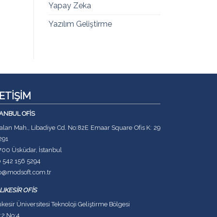
Yapay Zeka
Yazılım Geliştirme
LETİŞİM
TANBUL OFİS
lan Mah., Libadiye Cd. No:82E Emaar Square Ofis K: 29
291
700 Üsküdar, İstanbul
0 542 156 5294
fo@modsoft.com.tr
LIKESİR OFİS
ıkesir Üniversitesi Teknoloji Geliştirme Bölgesi
:2 No:4