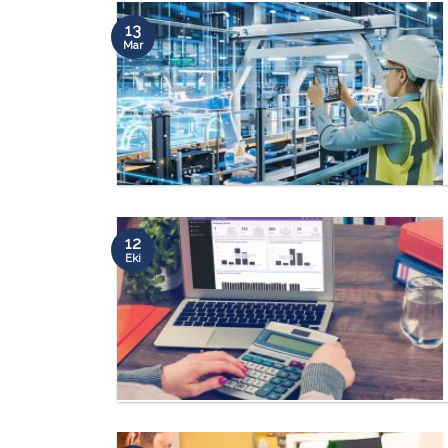
13
Mar
12
Eki