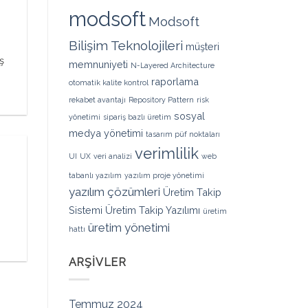
modsoft
Modsoft
Bilişim Teknolojileri
müşteri
ş
memnuniyeti
N-Layered Architecture
raporlama
otomatik kalite kontrol
rekabet avantajı
Repository Pattern
risk
sosyal
yönetimi
sipariş bazlı üretim
medya yönetimi
tasarım püf noktaları
verimlilik
UI
UX
veri analizi
web
tabanlı yazılım
yazılım proje yönetimi
yazılım çözümleri
Üretim Takip
i
Sistemi
Üretim Takip Yazılımı
üretim
üretim yönetimi
hattı
ARŞIVLER
Temmuz 2024