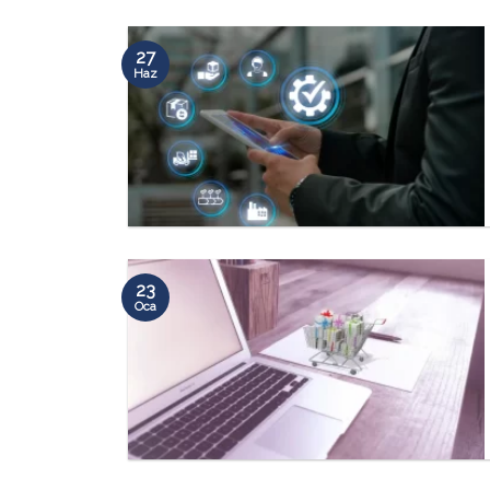
27
Haz
23
Oca