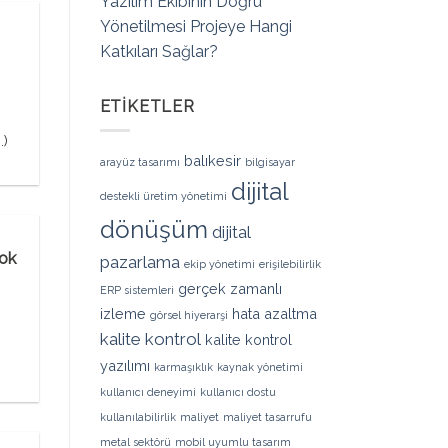
Yazılım Ekibinin Doğru
Yönetilmesi Projeye Hangi
Katkıları Sağlar?
ETIKETLER
.)
balıkesir
arayüz tasarımı
bilgisayar
dijital
destekli üretim yönetimi
dönüşüm
dijital
Çok
pazarlama
ekip yönetimi
erişilebilirlik
gerçek zamanlı
ERP sistemleri
izleme
hata azaltma
görsel hiyerarşi
kalite kontrol
kalite kontrol
yazılımı
karmaşıklık
kaynak yönetimi
kullanıcı deneyimi
kullanıcı dostu
kullanılabilirlik
maliyet
maliyet tasarrufu
metal sektörü
mobil uyumlu tasarım