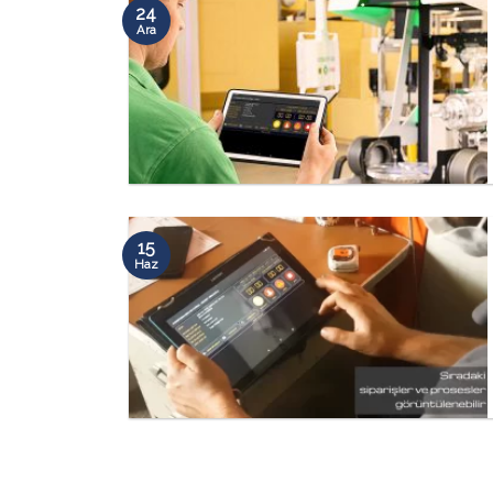
24
Ara
15
Haz