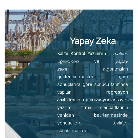
Yapay Zeka
Kalite Kontrol Yazılımı
‘mız
makine
öğrenmesi
ve
yapay
zeka
algoritmaları
güçlendirilmektedir. Ölçüm
sonuçlarına göre sunucu tarafında
yapılan
regresyon
analizleri
ve
optimizasyonlar
sayesinde
yazılım, firma standartlarının
yeniden belirlenmesinde
yöneticilere teklifler
sunabilmektedir.