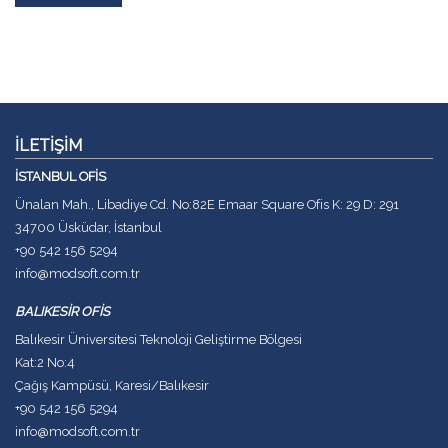
İLETİŞİM
İSTANBUL OFİS
Ünalan Mah., Libadiye Cd. No:82E Emaar Square Ofis K: 29 D: 291
34700 Üsküdar, İstanbul
+90 542 156 5294
info@modsoft.com.tr
BALIKESİR OFİS
Balıkesir Üniversitesi Teknoloji Geliştirme Bölgesi
Kat:2 No:4
Çağış Kampüsü, Karesi/Balıkesir
+90 542 156 5294
info@modsoft.com.tr