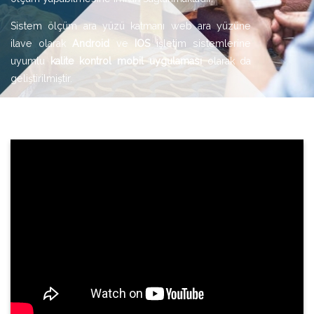
Sistem ölçüm ara yüzü katmanı web ara yüzüne
ilave olarak
Android
ve
IOS
işletim sistemlerine
uyumlu
kalite kontrol mobil uygulaması
olarak da
geliştirilmiştir.