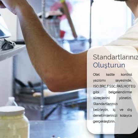
kontrol yazılımı bu
süreçlerde önemli bir
rol oynar.
tlarınızı
run
 kontrol
yesinde,
,PAS,HOTEQ
lendirme
yönetin.
ı
iç ve dış
zi kolayca