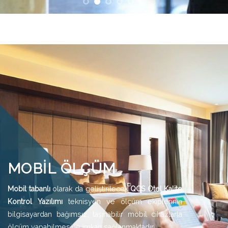
MOBİL ÖLÇÜM
Mobil tabanlı
olarak da geliştirilecek
QCS Otel
Kalite
Kontrol Yazılımı
teknisyen ve ölçüm ekiplerinin
bilgisayardan bağımsız, taşınabilir mobil cihazlarla
ölçüm yapabilmesine imkan sağlanmaktadır.