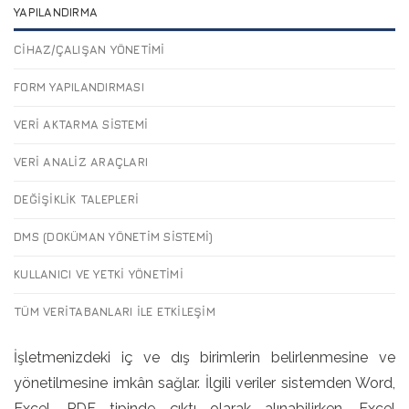
YAPILANDIRMA
CIHAZ/ÇALIŞAN YÖNETIMI
FORM YAPILANDIRMASI
VERI AKTARMA SISTEMI
VERI ANALIZ ARAÇLARI
DEĞIŞIKLIK TALEPLERI
DMS (DOKÜMAN YÖNETIM SISTEMI)
KULLANICI VE YETKI YÖNETIMI
TÜM VERITABANLARI İLE ETKILEŞIM
İşletmenizdeki iç ve dış birimlerin belirlenmesine ve
yönetilmesine imkân sağlar. İlgili veriler sistemden Word,
Excel, PDF tipinde çıktı olarak alınabilirken, Excel