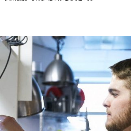
Yapay Zeka
Destekli
Veri Analizi
Geliştirilen ileri seviye
veri analizi ve yapay
zeka algoritmalarımız
ile oda temizliği, stok
yönetimi, personel
performansı gibi kritik
alanlarda verileri analiz
ederek işletmenizi daha
akıllı hale getirir.Kalite