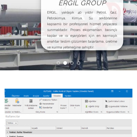
Katsan, Türkiye ve dünya ülkelerinde sağlık
,
sektörünün ihtiyaç duyduğu nitelikli ve
e
güvenli ürün ihtiyacının bir bölümünü,
i
5000 çeşidi aşkın ürün yelpazesi, her daim
ı
insan odaklı ve çevreye duyarlı yaklaşımı ile
k
1976’dan beri karşılamaktadır.
e