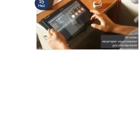
15
Haz