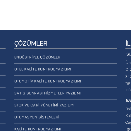
ÇÖZÜMLER
İ
İS
ENDÜSTRIYEL ÇÖZÜMLER
Üna
OTEL KALITE KONTROL YAZILIMI
D: 
34
OTOMOTIV KALITE KONTROL YAZILIMI
+9
in
SATIŞ SONRASI HIZMETLER YAZILIMI
BA
STOK VE CARI YÖNETIMI YAZILIMI
Bal
Kat
OTOMASYON SISTEMLERI
Çağ
+9
KALITE KONTROL YAZILIMI