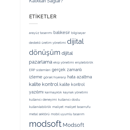
Katkıları Sağlar?
ETIKETLER
balıkesir
arayüz tasarımı
bilgisayar
dijital
destekli üretim yönetimi
dönüşüm
dijital
pazarlama
ekip yönetimi
erişilebilirlik
gerçek zamanlı
ERP sistemleri
izleme
hata azaltma
görsel hiyerarşi
kalite kontrol
kalite kontrol
yazılımı
karmaşıklık
kaynak yönetimi
kullanıcı deneyimi
kullanıcı dostu
kullanılabilirlik
maliyet
maliyet tasarrufu
metal sektörü
mobil uyumlu tasarım
modsoft
Modsoft