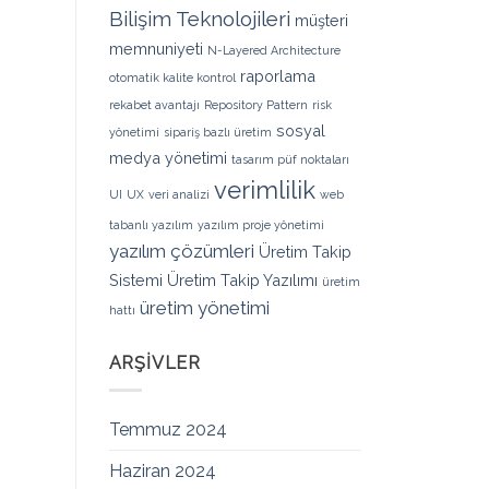
Bilişim Teknolojileri
müşteri
memnuniyeti
N-Layered Architecture
raporlama
otomatik kalite kontrol
rekabet avantajı
Repository Pattern
risk
sosyal
yönetimi
sipariş bazlı üretim
medya yönetimi
tasarım püf noktaları
verimlilik
UI
UX
veri analizi
web
tabanlı yazılım
yazılım proje yönetimi
yazılım çözümleri
Üretim Takip
Sistemi
Üretim Takip Yazılımı
üretim
üretim yönetimi
hattı
ARŞIVLER
Temmuz 2024
Haziran 2024