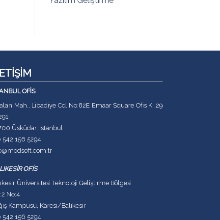
Yazılım Geliştirme
LETİŞİM
TANBUL OFİS
lan Mah., Libadiye Cd. No:82E Emaar Square Ofis K: 29
291
700 Üsküdar, İstanbul
0 542 156 5294
fo@modsoft.com.tr
LIKESİR OFİS
ıkesir Üniversitesi Teknoloji Geliştirme Bölgesi
:2 No:4
ış Kampüsü, Karesi/Balıkesir
0 542 156 5294