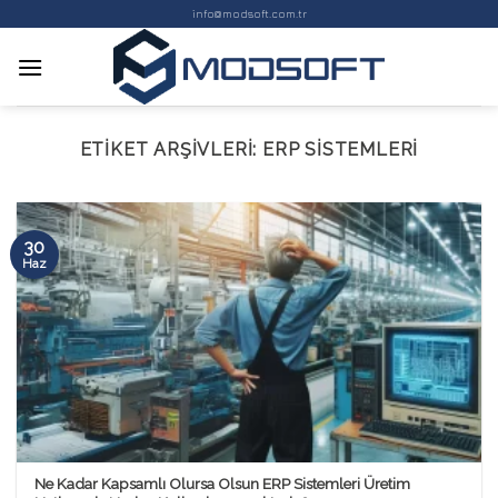
Skip
info@modsoft.com.tr
to
content
ETIKET ARŞIVLERI:
ERP SISTEMLERI
30
Haz
Ne Kadar Kapsamlı Olursa Olsun ERP Sistemleri Üretim