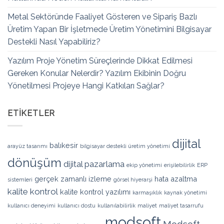
Metal Sektöründe Faaliyet Gösteren ve Sipariş Bazlı
Üretim Yapan Bir İşletmede Üretim Yönetimini Bilgisayar
Destekli Nasıl Yapabiliriz?
Yazılım Proje Yönetim Süreçlerinde Dikkat Edilmesi
Gereken Konular Nelerdir? Yazılım Ekibinin Doğru
Yönetilmesi Projeye Hangi Katkıları Sağlar?
ETIKETLER
dijital
balıkesir
arayüz tasarımı
bilgisayar destekli üretim yönetimi
dönüşüm
dijital pazarlama
ekip yönetimi
erişilebilirlik
ERP
gerçek zamanlı izleme
hata azaltma
sistemleri
görsel hiyerarşi
kalite kontrol
kalite kontrol yazılımı
karmaşıklık
kaynak yönetimi
kullanıcı deneyimi
kullanıcı dostu
kullanılabilirlik
maliyet
maliyet tasarrufu
modsoft