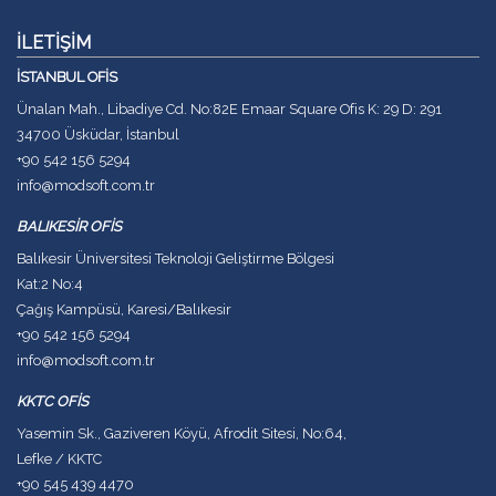
İLETİŞİM
İSTANBUL OFİS
Ünalan Mah., Libadiye Cd. No:82E Emaar Square Ofis K: 29 D: 291
34700 Üsküdar, İstanbul
+90 542 156 5294
info@modsoft.com.tr
BALIKESİR OFİS
Balıkesir Üniversitesi Teknoloji Geliştirme Bölgesi
Kat:2 No:4
Çağış Kampüsü, Karesi/Balıkesir
+90 542 156 5294
info@modsoft.com.tr
KKTC OFİS
Yasemin Sk., Gaziveren Köyü, Afrodit Sitesi, No:64,
Lefke / KKTC
+90 545 439 4470