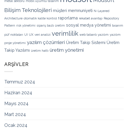
Modsoft
metal sektörü
mobil uyumlu tasarım
Bilişim Teknolojileri
müşteri memnuniyeti
N-Layered
raporlama
Architecture
otomatik kalite kontrol
rekabet avantajı
Repository
sosyal medya yönetimi
Pattern
risk yönetimi
sipariş bazlı üretim
tasarım
verimlilik
püf noktaları
UI
UX
veri analizi
web tabanlı yazılım
yazılım
yazılım çözümleri
Üretim Takip Sistemi
Üretim
proje yönetimi
üretim yönetimi
Takip Yazılımı
üretim hattı
ARŞIVLER
Temmuz 2024
Haziran 2024
Mayıs 2024
Mart 2024
Ocak 2024