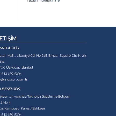
Yazılım Geliştirme
LETİŞİM
TANBUL OFİS
lan Mah., Libadiye Cd. No:82E Emaar Square Ofis K: 29
291
700 Üsküdar, İstanbul
0 542 156 5294
fo@modsoft.com.tr
LIKESİR OFİS
ıkesir Üniversitesi Teknoloji Geliştirme Bölgesi
:2 No:4
ış Kampüsü, Karesi/Balıkesir
0 542 156 5294