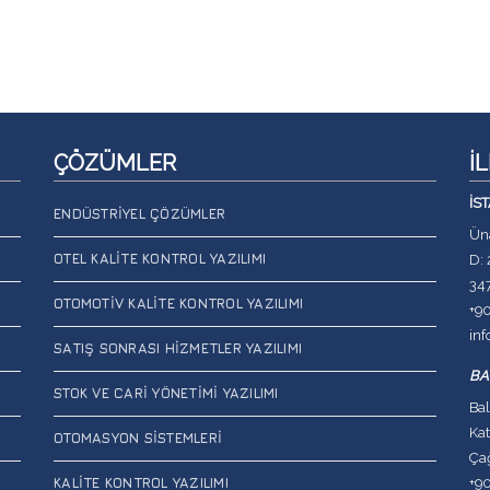
ÇÖZÜMLER
İ
İS
ENDÜSTRIYEL ÇÖZÜMLER
Üna
OTEL KALITE KONTROL YAZILIMI
D: 
34
OTOMOTIV KALITE KONTROL YAZILIMI
+9
in
SATIŞ SONRASI HIZMETLER YAZILIMI
BA
STOK VE CARI YÖNETIMI YAZILIMI
Bal
Kat
OTOMASYON SISTEMLERI
Çağ
+9
KALITE KONTROL YAZILIMI