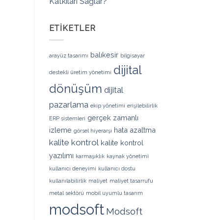
Katkıları Sağlar?
ETIKETLER
balıkesir
arayüz tasarımı
bilgisayar
dijital
destekli üretim yönetimi
dönüşüm
dijital
pazarlama
ekip yönetimi
erişilebilirlik
gerçek zamanlı
ERP sistemleri
izleme
hata azaltma
görsel hiyerarşi
kalite kontrol
kalite kontrol
yazılımı
karmaşıklık
kaynak yönetimi
kullanıcı deneyimi
kullanıcı dostu
kullanılabilirlik
maliyet
maliyet tasarrufu
metal sektörü
mobil uyumlu tasarım
modsoft
Modsoft