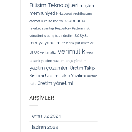
Bilişim Teknolojileri
müşteri
memnuniyeti
N-Layered Architecture
raporlama
otomatik kalite kontrol
rekabet avantajı
Repository Pattern
risk
sosyal
yönetimi
sipariş bazlı üretim
medya yönetimi
tasarım püf noktaları
verimlilik
UI
UX
veri analizi
web
tabanlı yazılım
yazılım proje yönetimi
yazılım çözümleri
Üretim Takip
Sistemi
Üretim Takip Yazılımı
üretim
üretim yönetimi
hattı
ARŞIVLER
Temmuz 2024
Haziran 2024