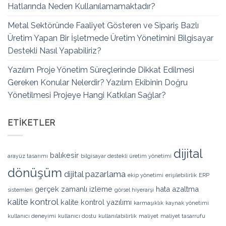
Hatlarında Neden Kullanılamamaktadır?
Metal Sektöründe Faaliyet Gösteren ve Sipariş Bazlı
Üretim Yapan Bir İşletmede Üretim Yönetimini Bilgisayar
Destekli Nasıl Yapabiliriz?
Yazılım Proje Yönetim Süreçlerinde Dikkat Edilmesi
Gereken Konular Nelerdir? Yazılım Ekibinin Doğru
Yönetilmesi Projeye Hangi Katkıları Sağlar?
ETIKETLER
dijital
balıkesir
arayüz tasarımı
bilgisayar destekli üretim yönetimi
dönüşüm
dijital pazarlama
ekip yönetimi
erişilebilirlik
ERP
gerçek zamanlı izleme
hata azaltma
sistemleri
görsel hiyerarşi
kalite kontrol
kalite kontrol yazılımı
karmaşıklık
kaynak yönetimi
kullanıcı deneyimi
kullanıcı dostu
kullanılabilirlik
maliyet
maliyet tasarrufu