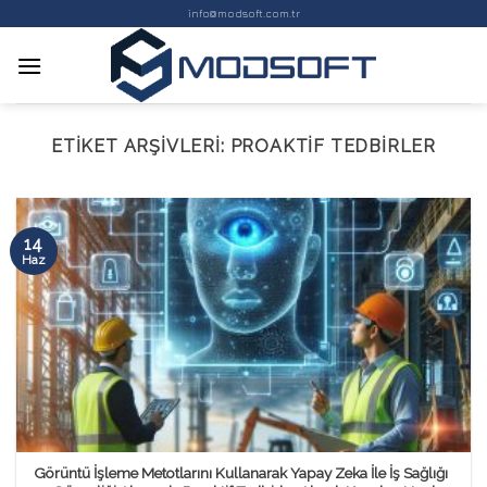
Skip
info@modsoft.com.tr
to
content
ETIKET ARŞIVLERI:
PROAKTIF TEDBIRLER
14
Haz
Görüntü İşleme Metotlarını Kullanarak Yapay Zeka İle İş Sağlığı