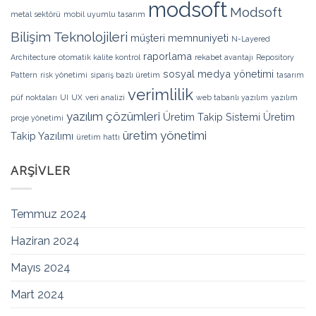
modsoft
Modsoft
metal sektörü
mobil uyumlu tasarım
Bilişim Teknolojileri
müşteri memnuniyeti
N-Layered
raporlama
Architecture
otomatik kalite kontrol
rekabet avantajı
Repository
sosyal medya yönetimi
Pattern
risk yönetimi
sipariş bazlı üretim
tasarım
verimlilik
püf noktaları
UI
UX
veri analizi
web tabanlı yazılım
yazılım
yazılım çözümleri
Üretim Takip Sistemi
Üretim
proje yönetimi
üretim yönetimi
Takip Yazılımı
üretim hattı
ARŞIVLER
Temmuz 2024
Haziran 2024
Mayıs 2024
Mart 2024