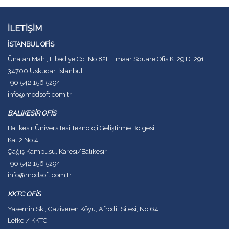
İLETİŞİM
İSTANBUL OFİS
Ünalan Mah., Libadiye Cd. No:82E Emaar Square Ofis K: 29 D: 291
34700 Üsküdar, İstanbul
+90 542 156 5294
info@modsoft.com.tr
BALIKESİR OFİS
Balıkesir Üniversitesi Teknoloji Geliştirme Bölgesi
Kat:2 No:4
Çağış Kampüsü, Karesi/Balıkesir
+90 542 156 5294
info@modsoft.com.tr
KKTC OFİS
Yasemin Sk., Gaziveren Köyü, Afrodit Sitesi, No:64,
Lefke / KKTC