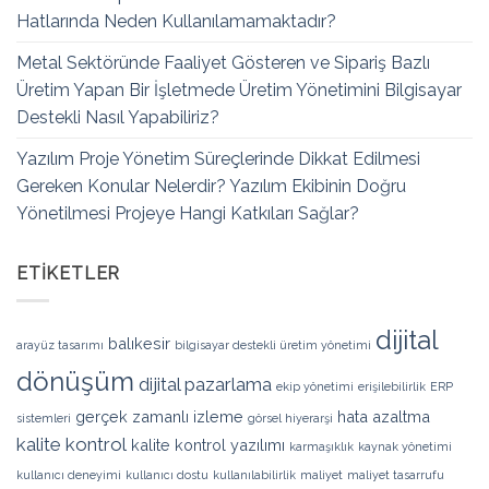
Hatlarında Neden Kullanılamamaktadır?
Metal Sektöründe Faaliyet Gösteren ve Sipariş Bazlı
Üretim Yapan Bir İşletmede Üretim Yönetimini Bilgisayar
Destekli Nasıl Yapabiliriz?
Yazılım Proje Yönetim Süreçlerinde Dikkat Edilmesi
Gereken Konular Nelerdir? Yazılım Ekibinin Doğru
Yönetilmesi Projeye Hangi Katkıları Sağlar?
ETIKETLER
dijital
balıkesir
arayüz tasarımı
bilgisayar destekli üretim yönetimi
dönüşüm
dijital pazarlama
ekip yönetimi
erişilebilirlik
ERP
gerçek zamanlı izleme
hata azaltma
sistemleri
görsel hiyerarşi
kalite kontrol
kalite kontrol yazılımı
karmaşıklık
kaynak yönetimi
kullanıcı deneyimi
kullanıcı dostu
kullanılabilirlik
maliyet
maliyet tasarrufu