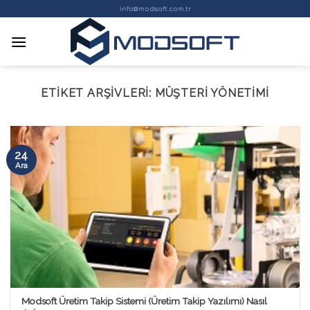
Skip
info@modsoft.com.tr
to
content
ETIKET ARŞIVLERI:
MÜŞTERI YÖNETIMI
24
Ara
Modsoft Üretim Takip Sistemi (Üretim Takip Yazılımı) Nasıl