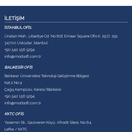
İLETİŞİM
İSTANBUL OFİS
Ünalan Mah., Libadiye Cd. No:82E Emaar Square Ofis K: 29 D: 291
34700 Üsküdar, İstanbul
+90 542 156 5294
info@modsoft.com.tr
BALIKESİR OFİS
Balıkesir Üniversitesi Teknoloji Geliştirme Bölgesi
Kat:2 No:4
Çağış Kampüsü, Karesi/Balıkesir
+90 542 156 5294
info@modsoft.com.tr
KKTC OFİS
Yasemin Sk., Gaziveren Köyü, Afrodit Sitesi, No:64,
Lefke / KKTC