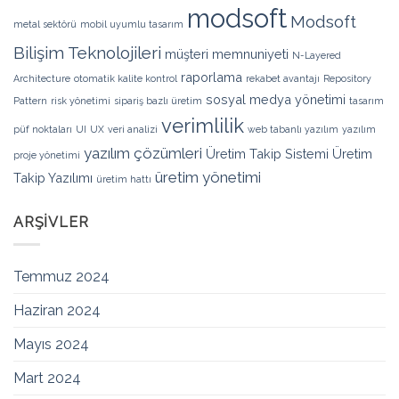
modsoft
Modsoft
metal sektörü
mobil uyumlu tasarım
Bilişim Teknolojileri
müşteri memnuniyeti
N-Layered
raporlama
Architecture
otomatik kalite kontrol
rekabet avantajı
Repository
sosyal medya yönetimi
Pattern
risk yönetimi
sipariş bazlı üretim
tasarım
verimlilik
püf noktaları
UI
UX
veri analizi
web tabanlı yazılım
yazılım
yazılım çözümleri
Üretim Takip Sistemi
Üretim
proje yönetimi
üretim yönetimi
Takip Yazılımı
üretim hattı
ARŞIVLER
Temmuz 2024
Haziran 2024
Mayıs 2024
Mart 2024