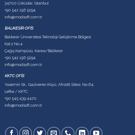
34700 Üsküdar, İstanbul
+90 542 156 5294
info@modsoft.com.tr
BALIKESİR OFİS
Balıkesir Üniversitesi Teknoloji Geliştirme Bölgesi
Kat:2 No:4
Çağış Kampüsü, Karesi/Balıkesir
+90 542 156 5294
info@modsoft.com.tr
KKTC OFİS
Yasemin Sk., Gaziveren Köyü, Afrodit Sitesi, No:64,
Lefke / KKTC
+90 545 439 4470
info@modsoft.com.tr