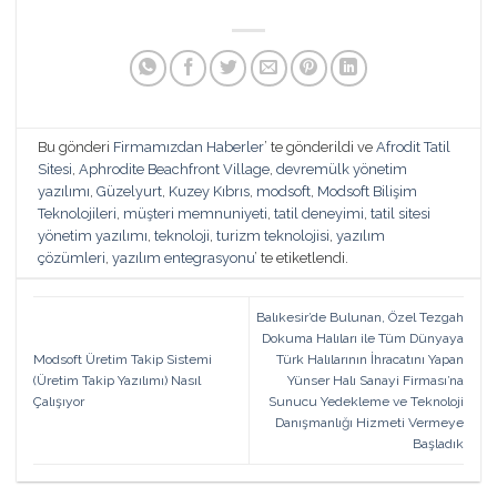
Bu gönderi
Firmamızdan Haberler
’ te gönderildi ve
Afrodit Tatil
Sitesi
,
Aphrodite Beachfront Village
,
devremülk yönetim
yazılımı
,
Güzelyurt
,
Kuzey Kıbrıs
,
modsoft
,
Modsoft Bilişim
Teknolojileri
,
müşteri memnuniyeti
,
tatil deneyimi
,
tatil sitesi
yönetim yazılımı
,
teknoloji
,
turizm teknolojisi
,
yazılım
çözümleri
,
yazılım entegrasyonu
’ te etiketlendi.
Balıkesir’de Bulunan, Özel Tezgah
Dokuma Halıları ile Tüm Dünyaya
Modsoft Üretim Takip Sistemi
Türk Halılarının İhracatını Yapan
(Üretim Takip Yazılımı) Nasıl
Yünser Halı Sanayi Firması’na
Çalışıyor
Sunucu Yedekleme ve Teknoloji
Danışmanlığı Hizmeti Vermeye
Başladık