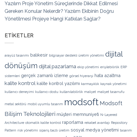
Yazılım Proje Yönetim Süreçlerinde Dikkat Edilmesi
Gereken Konular Nelerdir? Yazılım Ekibinin Doğru
Yönetilmesi Projeye Hangi Katkıları Sağlar?
ETIKETLER
dijital
balıkesir
arayüz tasarımı
bilgisayar destekli üretim yönetimi
dönüşüm
dijital pazarlama
ekip yönetimi
erişilebilirlik
ERP
gerçek zamanlı izleme
hata azaltma
sistemleri
görsel hiyerarşi
kalite kontrol
kalite kontrol yazılımı
karmaşıklık
kaynak yönetimi
kullanıcı deneyimi
kullanıcı dostu
kullanılabilirlik
maliyet
maliyet tasarrufu
modsoft
Modsoft
metal sektörü
mobil uyumlu tasarım
Bilişim Teknolojileri
müşteri memnuniyeti
N-Layered
raporlama
Architecture
otomatik kalite kontrol
rekabet avantajı
Repository
sosyal medya yönetimi
Pattern
risk yönetimi
sipariş bazlı üretim
tasarım