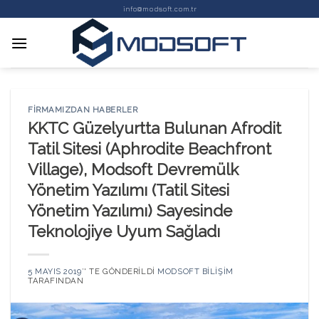
Skip
info@modsoft.com.tr
to
content
FIRMAMIZDAN HABERLER
KKTC Güzelyurtta Bulunan Afrodit
Tatil Sitesi (Aphrodite Beachfront
Village), Modsoft Devremülk
Yönetim Yazılımı (Tatil Sitesi
Yönetim Yazılımı) Sayesinde
Teknolojiye Uyum Sağladı
5 MAYIS 2019
’' TE GÖNDERILDI
MODSOFT BILIŞIM
TARAFINDAN