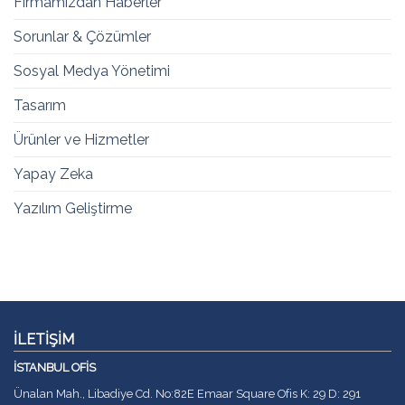
Firmamızdan Haberler
Sorunlar & Çözümler
Sosyal Medya Yönetimi
Tasarım
Ürünler ve Hizmetler
Yapay Zeka
Yazılım Geliştirme
İLETİŞİM
İSTANBUL OFİS
Ünalan Mah., Libadiye Cd. No:82E Emaar Square Ofis K: 29 D: 291