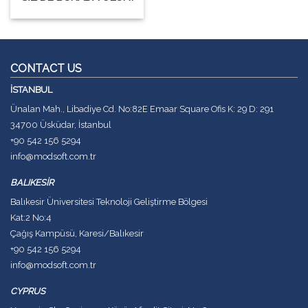
CONTACT US
İSTANBUL
Ünalan Mah., Libadiye Cd. No:82E Emaar Square Ofis K: 29 D: 291
34700 Üsküdar, İstanbul
+90 542 156 5294
info@modsoft.com.tr
BALIKESİR
Balıkesir Üniversitesi Teknoloji Geliştirme Bölgesi
Kat:2 No:4
Çağış Kampüsü, Karesi/Balıkesir
+90 542 156 5294
info@modsoft.com.tr
CYPRUS