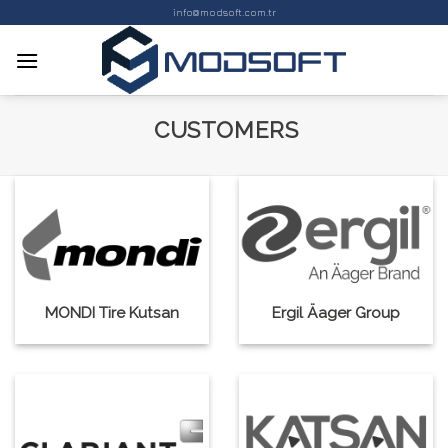
Skip
info@modsoft.com.tr
to
content
CUSTOMERS
MONDI Tire Kutsan
Ergil Äager Group